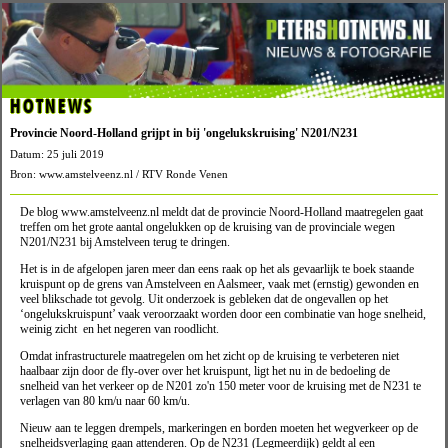
HOTNEWS
Provincie Noord-Holland grijpt in bij 'ongelukskruising' N201/N231
Datum: 25 juli 2019
Bron: www.amstelveenz.nl / RTV Ronde Venen
De blog www.amstelveenz.nl meldt dat de provincie Noord-Holland maatregelen gaat
treffen om het grote aantal ongelukken op de kruising van de provinciale wegen
N201/N231 bij Amstelveen terug te dringen.
Het is in de afgelopen jaren meer dan eens raak op het als gevaarlijk te boek staande
kruispunt op de grens van Amstelveen en Aalsmeer, vaak met (ernstig) gewonden en
veel blikschade tot gevolg. Uit onderzoek is gebleken dat de ongevallen op het
‘ongelukskruispunt’ vaak veroorzaakt worden door een combinatie van hoge snelheid,
weinig zicht en het negeren van roodlicht.
Omdat infrastructurele maatregelen om het zicht op de kruising te verbeteren niet
haalbaar zijn door de fly-over over het kruispunt, ligt het nu in de bedoeling de
snelheid van het verkeer op de N201 zo'n 150 meter voor de kruising met de N231 te
verlagen van 80 km/u naar 60 km/u.
Nieuw aan te leggen drempels, markeringen en borden moeten het wegverkeer op de
snelheidsverlaging gaan attenderen. Op de N231 (Legmeerdijk) geldt al een