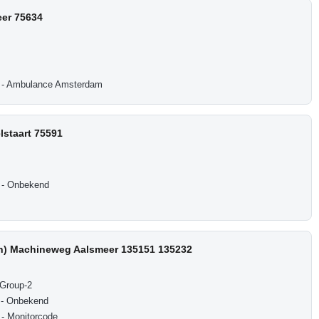
er 75634
 - Ambulance Amsterdam
lstaart 75591
 - Onbekend
en) Machineweg Aalsmeer 135151 135232
 Group-2
 - Onbekend
- Monitorcode