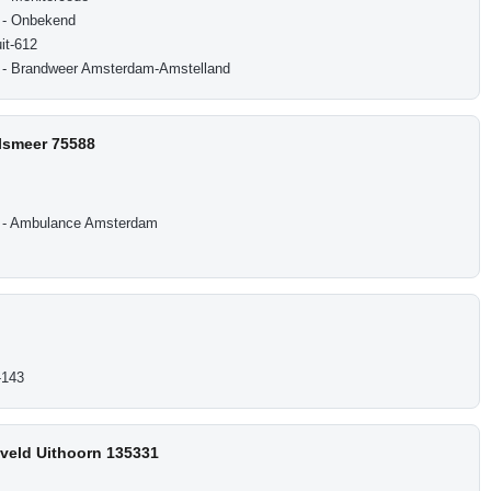
 - Onbekend
it-612
- Brandweer Amsterdam-Amstelland
lsmeer 75588
 - Ambulance Amsterdam
-143
lveld Uithoorn 135331