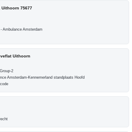
1 Uithoorn 75677
 - Ambulance Amsterdam
veflat Uithoorn
 Group-2
nce Amsterdam-Kennemerland standplaats Hoofd
rcode
recht