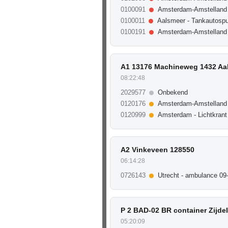
0100091
Amsterdam-Amstelland
0100011
Aalsmeer - Tankautospu
0100191
Amsterdam-Amstelland 
A1 13176 Machineweg 1432 Aa
08:22:48
2029577
Onbekend
0120176
Amsterdam-Amstelland
0120999
Amsterdam - Lichtkrant
A2 Vinkeveen 128550
06:14:28
0726143
Utrecht - ambulance 09
P 2 BAD-02 BR container Zijde
05:20:09