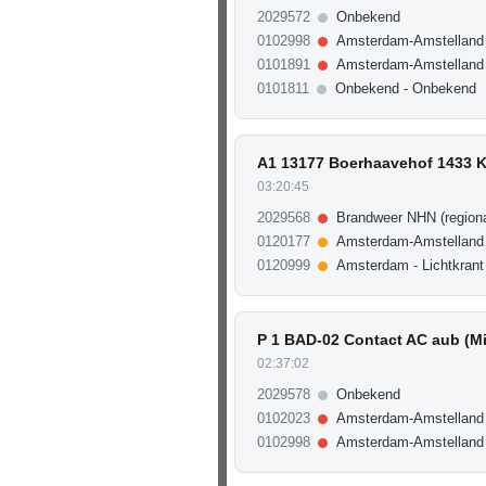
2029572
Onbekend
0102998
Amsterdam-Amstelland 
0101891
Amsterdam-Amstelland
0101811
Onbekend - Onbekend
A1 13177 Boerhaavehof 1433 K
03:20:45
2029568
Brandweer NHN (regiona
0120177
Amsterdam-Amstelland
0120999
Amsterdam - Lichtkrant
P 1 BAD-02 Contact AC aub (M
02:37:02
2029578
Onbekend
0102023
Amsterdam-Amstelland -
0102998
Amsterdam-Amstelland 