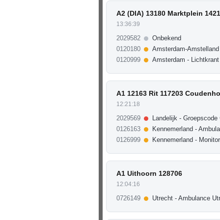
A2 (DIA) 13180 Marktplein 142
13:36:39
2029582
Onbekend
0120180
Amsterdam-Amstelland
0120999
Amsterdam - Lichtkrant
A1 12163 Rit 117203 Coudenho
12:21:18
2029569
Landelijk - Groepscode
0126163
Kennemerland - Ambula
0126999
Kennemerland - Monito
A1 Uithoorn 128706
12:04:16
0726149
Utrecht - Ambulance Ut