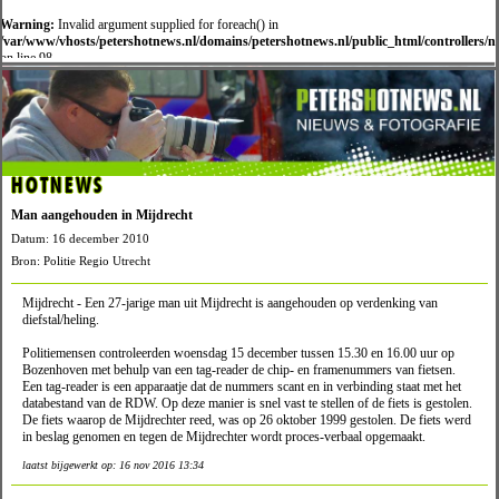
Warning:
Invalid argument supplied for foreach() in
/var/www/vhosts/petershotnews.nl/domains/petershotnews.nl/public_html/controllers/
on line 98
HOTNEWS
Man aangehouden in Mijdrecht
Datum: 16 december 2010
Bron: Politie Regio Utrecht
Mijdrecht - Een 27-jarige man uit Mijdrecht is aangehouden op verdenking van
diefstal/heling.
Politiemensen controleerden woensdag 15 december tussen 15.30 en 16.00 uur op
Bozenhoven met behulp van een tag-reader de chip- en framenummers van fietsen.
Een tag-reader is een apparaatje dat de nummers scant en in verbinding staat met het
databestand van de RDW. Op deze manier is snel vast te stellen of de fiets is gestolen.
De fiets waarop de Mijdrechter reed, was op 26 oktober 1999 gestolen. De fiets werd
in beslag genomen en tegen de Mijdrechter wordt proces-verbaal opgemaakt.
laatst bijgewerkt op: 16 nov 2016 13:34