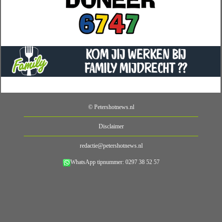
© Petershotnews.nl
Disclaimer
redactie@petershotnews.nl
WhatsApp tipnummer: 0297 38 52 57