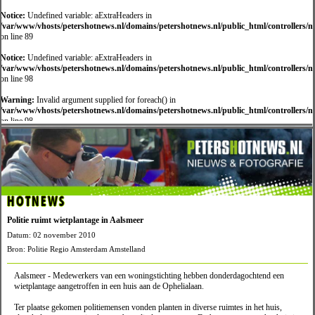
Notice:
Undefined variable: aExtraHeaders in
/var/www/vhosts/petershotnews.nl/domains/petershotnews.nl/public_html/controllers/
on line 89
Notice:
Undefined variable: aExtraHeaders in
/var/www/vhosts/petershotnews.nl/domains/petershotnews.nl/public_html/controllers/
on line 98
Warning:
Invalid argument supplied for foreach() in
/var/www/vhosts/petershotnews.nl/domains/petershotnews.nl/public_html/controllers/
on line 98
HOTNEWS
Politie ruimt wietplantage in Aalsmeer
Datum: 02 november 2010
Bron: Politie Regio Amsterdam Amstelland
Aalsmeer - Medewerkers van een woningstichting hebben donderdagochtend een
wietplantage aangetroffen in een huis aan de Ophelialaan.
Ter plaatse gekomen politiemensen vonden planten in diverse ruimtes in het huis,