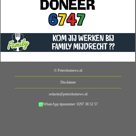
© Petershotnews.nl
Disclaimer
redactie@petershotnews.nl
WhatsApp tipnummer: 0297 38 52 57