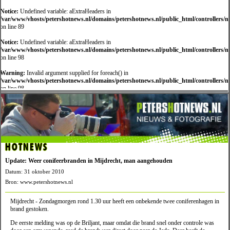
Notice:
Undefined variable: aExtraHeaders in
/var/www/vhosts/petershotnews.nl/domains/petershotnews.nl/public_html/controllers/
on line 89
Notice:
Undefined variable: aExtraHeaders in
/var/www/vhosts/petershotnews.nl/domains/petershotnews.nl/public_html/controllers/
on line 98
Warning:
Invalid argument supplied for foreach() in
/var/www/vhosts/petershotnews.nl/domains/petershotnews.nl/public_html/controllers/
on line 98
HOTNEWS
Update: Weer conifeerbranden in Mijdrecht, man aangehouden
Datum: 31 oktober 2010
Bron: www.petershotnews.nl
Mijdrecht - Zondagmorgen rond 1.30 uur heeft een onbekende twee coniferenhagen in
brand gestoken.
De eerste melding was op de Briljant, maar omdat die brand snel onder controle was