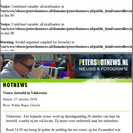
Notice:
Undefined variable: aExtraHeaders in
/var/www/vhosts/petershotnews.nl/domains/petershotnews.nl/public_html/controllers/
on line 89
Notice:
Undefined variable: aExtraHeaders in
/var/www/vhosts/petershotnews.nl/domains/petershotnews.nl/public_html/controllers/
on line 98
Warning:
Invalid argument supplied for foreach() in
/var/www/vhosts/petershotnews.nl/domains/petershotnews.nl/public_html/controllers/
on line 98
HOTNEWS
Vrouw beroofd in Vinkeveen
Datum: 27 oktober 2010
Bron: Politie Regio Utrecht
Vinkeveen - Een bejaarde vrouw werd op dinsdagmiddag 26 oktober van haar tas
beroofd, waarbij zij ten val kwam. Zij moest voor onderzoek naar het ziekenhuis.
Rond 14.20 uur kreeg de politie de melding dat een vrouw op het Zwanenhof was