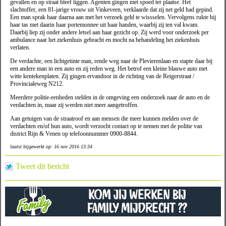
gevallen en op straat bleef liggen. Agenten gingen met spoed ter plaatse. Het
slachtoffer, een 81-jarige vrouw uit Vinkeveen, verklaarde dat zij net geld had gepind.
Een man sprak haar daarna aan met het verzoek geld te wissselen. Vervolgens rukte hij
haar tas met daarin haar portemonnee uit haar handen, waarbij zij ten val kwam.
Daarbij liep zij onder andere letsel aan haar gezicht op. Zij werd voor onderzoek per
ambulance naar het ziekenhuis gebracht en mocht na behandeling het ziekenhuis
verlaten.
De verdachte, een lichtgetinte man, rende weg naar de Plevierenlaan en stapte daar bij
een andere man in een auto en zij reden weg. Het betrof een kleine blauwe auto met
witte kentekenplaten. Zij gingen ervandoor in de richting van de Reigerstraat /
Provincialeweg N212.
Meerdere politie-eenheden stelden in de omgeving een onderzoek naar de auto en de
verdachten in, maar zij werden niet meer aangetroffen.
Aan getuigen van de straatroof en aan mensen die meer kunnen melden over de
verdachten en/of hun auto, wordt verzocht contact op te nemen met de politie van
district Rijn & Venen op telefoonnummer 0900-8844.
laatst bijgewerkt op: 16 nov 2016 13:34
Tweet dit bericht