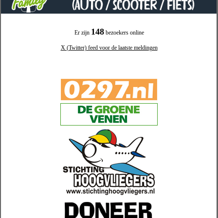
148
Er zijn
bezoekers online
X (Twitter) feed voor de laatste meldingen