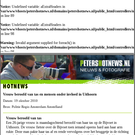
Notice:
Undefined variable: aExtraHeaders in
/var/www/vhosts/petershotnews.nl/domains/petershotnews.nl/public_html/controllers/
on line 89
Notice:
Undefined variable: aExtraHeaders in
/var/www/vhosts/petershotnews.nl/domains/petershotnews.nl/public_html/controllers/
on line 98
Warning:
Invalid argument supplied for foreach() in
/var/www/vhosts/petershotnews.nl/domains/petershotnews.nl/public_html/controllers/
on line 98
HOTNEWS
Vrouw beroofd van tas en mensen onder invloed in Uithoorn
Datum: 19 oktober 2010
Bron: Politie Regio Amsterdam Amstelland
Vrouw beroofd van tas
Een 26-jarige vrouw is maandagochtend beroofd van haar tas op de Bijvoet in
Uithoorn. De vrouw fietste over de Bijvoet toen iemand opeens hard aan haar arm
rukte. Deze man pakte haar tas af en rende vervolgens over het bruggetje in de richting