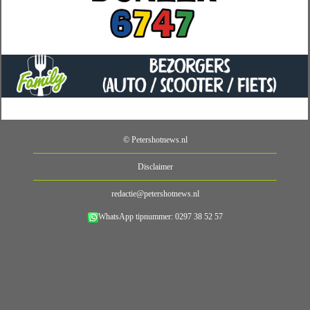
© Petershotnews.nl
Disclaimer
redactie@petershotnews.nl
WhatsApp tipnummer: 0297 38 52 57