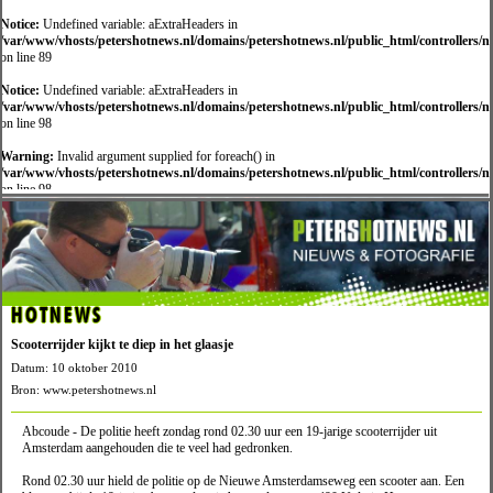
Notice:
Undefined variable: aExtraHeaders in
/var/www/vhosts/petershotnews.nl/domains/petershotnews.nl/public_html/controllers/
on line 89
Notice:
Undefined variable: aExtraHeaders in
/var/www/vhosts/petershotnews.nl/domains/petershotnews.nl/public_html/controllers/
on line 98
Warning:
Invalid argument supplied for foreach() in
/var/www/vhosts/petershotnews.nl/domains/petershotnews.nl/public_html/controllers/
on line 98
HOTNEWS
Scooterrijder kijkt te diep in het glaasje
Datum: 10 oktober 2010
Bron: www.petershotnews.nl
Abcoude - De politie heeft zondag rond 02.30 uur een 19-jarige scooterrijder uit
Amsterdam aangehouden die te veel had gedronken.
Rond 02.30 uur hield de politie op de Nieuwe Amsterdamseweg een scooter aan. Een