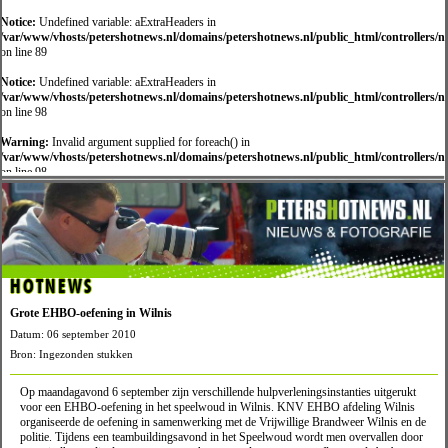
Notice:
Undefined variable: aExtraHeaders in
/var/www/vhosts/petershotnews.nl/domains/petershotnews.nl/public_html/controllers/
on line 89
Notice:
Undefined variable: aExtraHeaders in
/var/www/vhosts/petershotnews.nl/domains/petershotnews.nl/public_html/controllers/
on line 98
Warning:
Invalid argument supplied for foreach() in
/var/www/vhosts/petershotnews.nl/domains/petershotnews.nl/public_html/controllers/
on line 98
HOTNEWS
Grote EHBO-oefening in Wilnis
Datum: 06 september 2010
Bron: Ingezonden stukken
Op maandagavond 6 september zijn verschillende hulpverleningsinstanties uitgerukt
voor een EHBO-oefening in het speelwoud in Wilnis. KNV EHBO afdeling Wilnis
organiseerde de oefening in samenwerking met de Vrijwillige Brandweer Wilnis en de
politie. Tijdens een teambuildingsavond in het Speelwoud wordt men overvallen door