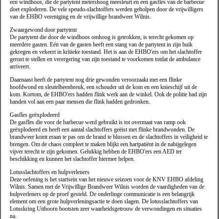
een windhoos, die de partytent metershoog meesleurt en een gasfles van de barbecue
doet exploderen. De vele speudo-slachtoffers werden geholpen door de vrijwilligers
van de EHBO vereniging en de vrijwillige brandweer Wilnis.
Zwaargewond door partytent
De partytent die door de windhoos omhoog is getrokken, is terecht gekomen op
meerdere gasten. Eén van de gasten heeft een stang van de partytent in zijn buik
gekregen en vekeert in kritieke toestand. Het is aan de EHBO'ers om het slachtoffer
gerust te stellen en verergering van zijn toestand te voorkomen totdat de ambulance
arriveert.
Daarnaast heeft de partytent nog drie gewonden veroorzaakt met een flinke
hoofdwond en sleutelbeenbreuk, een schouder uit de kom en een knieschijf uit de
kom. Kortom, de EHBO'ers hadden flink werk aan de winkel. Ook de politie had zijn
handen vol aan een paar mensen die flink hadden gedronken.
Gasfles geëxplodeerd
De gasfles die voor de barbecue werd gebruikt is tot overmaat van ramp ook
geëxplodeerd en heeft een aantal slachtoffers geëist met flinke brandwonden. De
brandweer komt eraan te pas om de brand te blussen en de slachtoffers in veiligheid te
brengen. Om de chaos compleet te maken blijkt een hartpatiënt in de nabijgelegen
vijver terecht te zijn gekomen. Gelukkig hebben de EHBO'ers een AED ter
beschikking en kunnen het slachtoffer hiermee helpen.
Lotusslachtoffers en hulpverleners
Deze oefening is het startsein van het nieuwe seizoen voor de KNV EHBO afdeling
Wilnis. Samen met de Vrijwillige Brandweer Wilnis worden de vaardigheden van de
hulpverleners op de proef gesteld. De onderlinge communicatie is een belangrijk
element om een grote hulpverleningsactie te doen slagen. De lotusslachtoffers van
Lotuskring Uithoorn bootsten zeer waarheidsgetrouw de verwondingen en situaties
na.