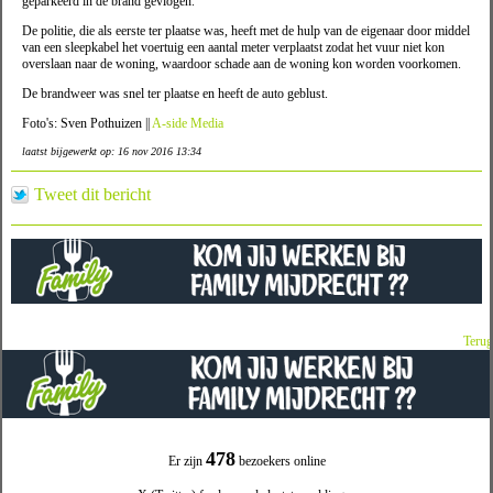
geparkeerd in de brand gevlogen.
De politie, die als eerste ter plaatse was, heeft met de hulp van de eigenaar door middel
van een sleepkabel het voertuig een aantal meter verplaatst zodat het vuur niet kon
overslaan naar de woning, waardoor schade aan de woning kon worden voorkomen.
De brandweer was snel ter plaatse en heeft de auto geblust.
Foto's: Sven Pothuizen ||
A-side Media
laatst bijgewerkt op: 16 nov 2016 13:34
Tweet dit bericht
Terug
478
Er zijn
bezoekers online