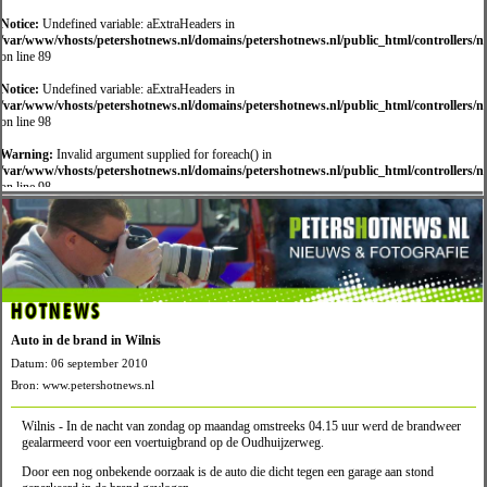
Notice:
Undefined variable: aExtraHeaders in
/var/www/vhosts/petershotnews.nl/domains/petershotnews.nl/public_html/controllers/
on line 89
Notice:
Undefined variable: aExtraHeaders in
/var/www/vhosts/petershotnews.nl/domains/petershotnews.nl/public_html/controllers/
on line 98
Warning:
Invalid argument supplied for foreach() in
/var/www/vhosts/petershotnews.nl/domains/petershotnews.nl/public_html/controllers/
on line 98
HOTNEWS
Auto in de brand in Wilnis
Datum: 06 september 2010
Bron: www.petershotnews.nl
Wilnis - In de nacht van zondag op maandag omstreeks 04.15 uur werd de brandweer
gealarmeerd voor een voertuigbrand op de Oudhuijzerweg.
Door een nog onbekende oorzaak is de auto die dicht tegen een garage aan stond