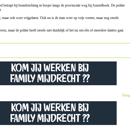
d betrapt bij brandstichting in bosjes langs de provinciale weg bij Amstelhoek. De politie
t.
maar ook weer vrijgelaten. Ook nu is de man weer op vrije voeten, maar nog steeds
feren, maar de politie heeft steeds niet duidelijk of het nu om één of meerdere daders gaat.
Terug