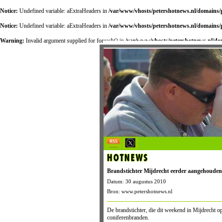
Notice:
Undefined variable: aExtraHeaders in
/var/www/vhosts/petershotnews.nl/domains/p
Notice:
Undefined variable: aExtraHeaders in
/var/www/vhosts/petershotnews.nl/domains/p
Warning:
Invalid argument supplied for foreach() in
/var/www/vhosts/petershotnews.nl/dom
HOTNEWS
Brandstichter Mijdrecht eerder aangehouden
Datum: 30 augustus 2010
Bron: www.petershotnews.nl
De brandstichter, die dit weekend in Mijdrecht o
coniferenbranden.