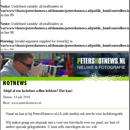
Notice:
Undefined variable: aExtraHeaders in
/var/www/vhosts/petershotnews.nl/domains/petershotnews.nl/public_html/controllers/
on line 89
Notice:
Undefined variable: aExtraHeaders in
/var/www/vhosts/petershotnews.nl/domains/petershotnews.nl/public_html/controllers/
on line 98
Warning:
Invalid argument supplied for foreach() in
/var/www/vhosts/petershotnews.nl/domains/petershotnews.nl/public_html/controllers/
on line 98
HOTNEWS
Altijd al een luchtfoto willen hebben? Dat kan!
Datum: 14 juli 2010
Bron: www.petershotnews.nl
Vanaf nu kun je bij PetersHotnews.nl (A-side media) ook terecht voor luchtfotografie
Wij maken graag een afspraak met u voor een fotovlucht over uw pand, uw huis of
andere speciale gelegenheden. U kunt zelfs meevliegen als uw wilt.