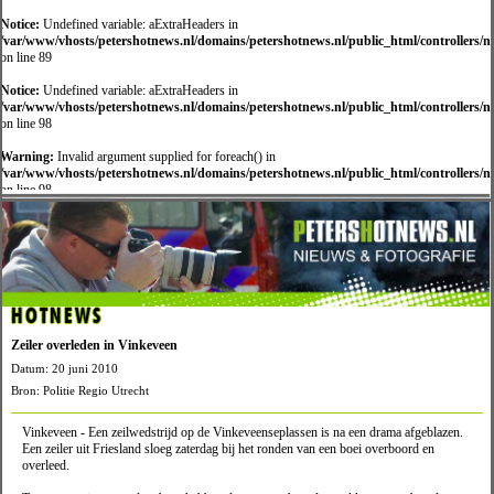
Notice:
Undefined variable: aExtraHeaders in
/var/www/vhosts/petershotnews.nl/domains/petershotnews.nl/public_html/controllers/
on line 89
Notice:
Undefined variable: aExtraHeaders in
/var/www/vhosts/petershotnews.nl/domains/petershotnews.nl/public_html/controllers/
on line 98
Warning:
Invalid argument supplied for foreach() in
/var/www/vhosts/petershotnews.nl/domains/petershotnews.nl/public_html/controllers/
on line 98
HOTNEWS
Zeiler overleden in Vinkeveen
Datum: 20 juni 2010
Bron: Politie Regio Utrecht
Vinkeveen - Een zeilwedstrijd op de Vinkeveenseplassen is na een drama afgeblazen.
Een zeiler uit Friesland sloeg zaterdag bij het ronden van een boei overboord en
overleed.