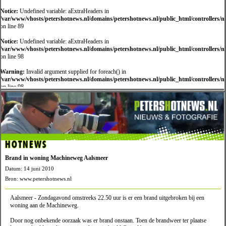
Notice:
Undefined variable: aExtraHeaders in
/var/www/vhosts/petershotnews.nl/domains/petershotnews.nl/public_html/controllers/
on line 89
Notice:
Undefined variable: aExtraHeaders in
/var/www/vhosts/petershotnews.nl/domains/petershotnews.nl/public_html/controllers/
on line 98
Warning:
Invalid argument supplied for foreach() in
/var/www/vhosts/petershotnews.nl/domains/petershotnews.nl/public_html/controllers/
on line 98
HOTNEWS
Brand in woning Machineweg Aalsmeer
Datum: 14 juni 2010
Bron: www.petershotnews.nl
Aalsmeer - Zondagavond omstreeks 22.50 uur is er een brand uitgebroken bij een
woning aan de Machineweg.
Door nog onbekende oorzaak was er brand onstaan. Toen de brandweer ter plaatse