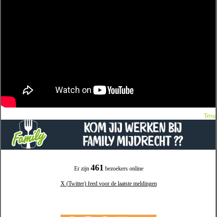
Terug
461
Er zijn
bezoekers online
X (Twitter) feed voor de laatste meldingen