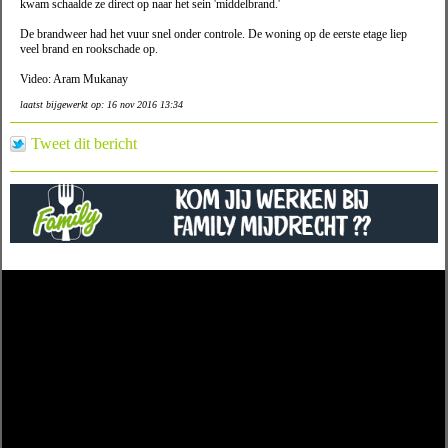
kwam schaalde ze direct op naar het sein 'middelbrand.'
De brandweer had het vuur snel onder controle. De woning op de eerste etage liep
veel brand en rookschade op.
Video: Aram Mukanay
laatst bijgewerkt op: 16 nov 2016 13:34
Tweet dit bericht