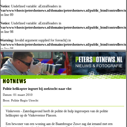
Notice:
Undefined variable: aExtraHeaders in
/var/www/vhosts/petershotnews.nl/domains/petershotnews.nl/public_html/controllers/
on line 89
Notice:
Undefined variable: aExtraHeaders in
/var/www/vhosts/petershotnews.nl/domains/petershotnews.nl/public_html/controllers/
on line 98
Warning:
Invalid argument supplied for foreach() in
/var/www/vhosts/petershotnews.nl/domains/petershotnews.nl/public_html/controllers/
on line 98
HOTNEWS
Politie helikopter ingezet bij zoektocht naar vlot
Datum: 01 maart 2010
Bron: Politie Regio Utrecht
Vinkeveen - Zaterdagavond heeft de politie de hulp ingeroepen van de politie
helikopter op de Vinkeveense Plassen.
Een bewoner van een woning aan de Baambrugse Zuwe zag dat iemand met een