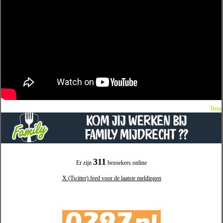
Terug
311
Er zijn
bezoekers online
X (Twitter) feed voor de laatste meldingen