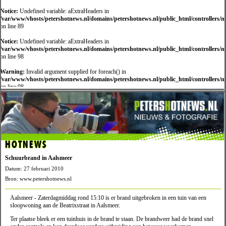
Notice:
Undefined variable: aExtraHeaders in
/var/www/vhosts/petershotnews.nl/domains/petershotnews.nl/public_html/controllers/
on line 89
Notice:
Undefined variable: aExtraHeaders in
/var/www/vhosts/petershotnews.nl/domains/petershotnews.nl/public_html/controllers/
on line 98
Warning:
Invalid argument supplied for foreach() in
/var/www/vhosts/petershotnews.nl/domains/petershotnews.nl/public_html/controllers/
on line 98
HOTNEWS
Schuurbrand in Aalsmeer
Datum: 27 februari 2010
Bron: www.petershotnews.nl
Aalsmeer - Zaterdagmiddag rond 15:10 is er brand uitgebroken in een tuin van een
sloopwoning aan de Beatrixstraat in Aalsmeer.
Ter plaatse bleek er een tuinhuis in de brand te staan. De brandweer had de brand snel