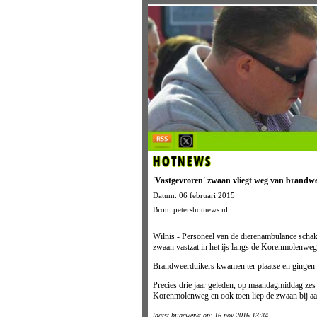
HOTNEWS
'Vastgevroren' zwaan vliegt weg van brandw
Datum: 06 februari 2015
Bron: petershotnews.nl
Wilnis - Personeel van de dierenambulance schake
zwaan vastzat in het ijs langs de Korenmolenweg
Brandweerduikers kwamen ter plaatse en gingen 
Precies drie jaar geleden, op maandagmiddag zes 
Korenmolenweg en ook toen liep de zwaan bij a
laatst bijgewerkt op: 16 nov 2016 13:34