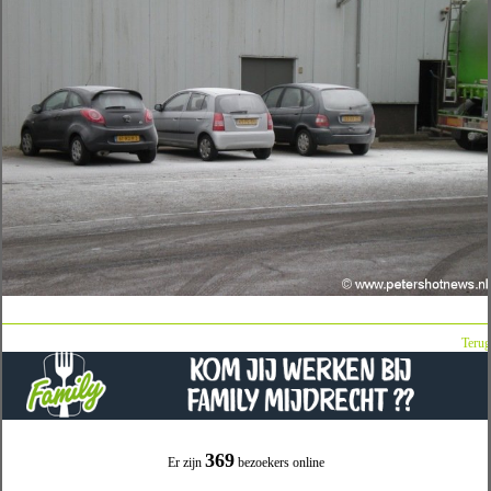
Terug
369
Er zijn
bezoekers online