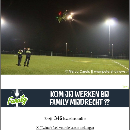
Terug
346
Er zijn
bezoekers online
X (Twitter) feed voor de laatste meldingen