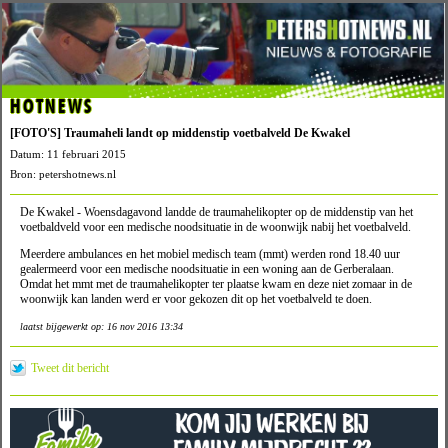
HOTNEWS
[FOTO'S] Traumaheli landt op middenstip voetbalveld De Kwakel
Datum: 11 februari 2015
Bron: petershotnews.nl
De Kwakel - Woensdagavond landde de traumahelikopter op de middenstip van het
voetbaldveld voor een medische noodsituatie in de woonwijk nabij het voetbalveld.
Meerdere ambulances en het mobiel medisch team (mmt) werden rond 18.40 uur
gealermeerd voor een medische noodsituatie in een woning aan de Gerberalaan.
Omdat het mmt met de traumahelikopter ter plaatse kwam en deze niet zomaar in de
woonwijk kan landen werd er voor gekozen dit op het voetbalveld te doen.
laatst bijgewerkt op: 16 nov 2016 13:34
Tweet dit bericht