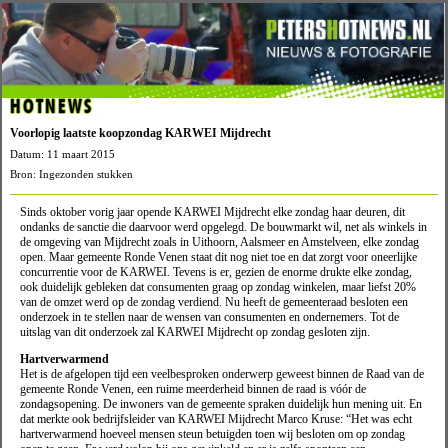
HOTNEWS
Voorlopig laatste koopzondag KARWEI Mijdrecht
Datum: 11 maart 2015
Bron: Ingezonden stukken
Sinds oktober vorig jaar opende KARWEI Mijdrecht elke zondag haar deuren, dit
ondanks de sanctie die daarvoor werd opgelegd. De bouwmarkt wil, net als winkels in
de omgeving van Mijdrecht zoals in Uithoorn, Aalsmeer en Amstelveen, elke zondag
open. Maar gemeente Ronde Venen staat dit nog niet toe en dat zorgt voor oneerlijke
concurrentie voor de KARWEI. Tevens is er, gezien de enorme drukte elke zondag,
ook duidelijk gebleken dat consumenten graag op zondag winkelen, maar liefst 20%
van de omzet werd op de zondag verdiend. Nu heeft de gemeenteraad besloten een
onderzoek in te stellen naar de wensen van consumenten en ondernemers. Tot de
uitslag van dit onderzoek zal KARWEI Mijdrecht op zondag gesloten zijn.
Hartverwarmend
Het is de afgelopen tijd een veelbesproken onderwerp geweest binnen de Raad van de
gemeente Ronde Venen, een ruime meerderheid binnen de raad is vóór de
zondagsopening. De inwoners van de gemeente spraken duidelijk hun mening uit. En
dat merkte ook bedrijfsleider van KARWEI Mijdrecht Marco Kruse: “Het was echt
hartverwarmend hoeveel mensen steun betuigden toen wij besloten om op zondag