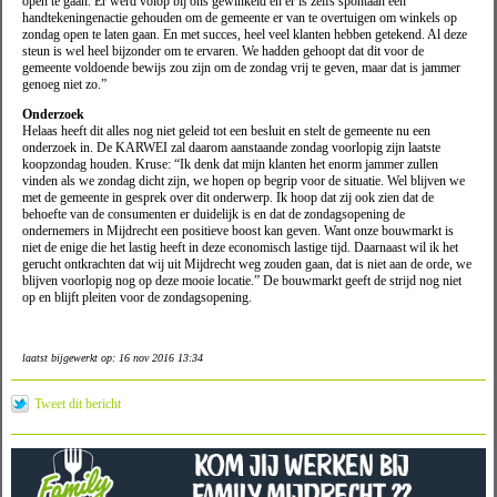
open te gaan. Er werd volop bij ons gewinkeld en er is zelfs spontaan een
handtekeningenactie gehouden om de gemeente er van te overtuigen om winkels op
zondag open te laten gaan. En met succes, heel veel klanten hebben getekend. Al deze
steun is wel heel bijzonder om te ervaren. We hadden gehoopt dat dit voor de
gemeente voldoende bewijs zou zijn om de zondag vrij te geven, maar dat is jammer
genoeg niet zo.”
Onderzoek
Helaas heeft dit alles nog niet geleid tot een besluit en stelt de gemeente nu een
onderzoek in. De KARWEI zal daarom aanstaande zondag voorlopig zijn laatste
koopzondag houden. Kruse: “Ik denk dat mijn klanten het enorm jammer zullen
vinden als we zondag dicht zijn, we hopen op begrip voor de situatie. Wel blijven we
met de gemeente in gesprek over dit onderwerp. Ik hoop dat zij ook zien dat de
behoefte van de consumenten er duidelijk is en dat de zondagsopening de
ondernemers in Mijdrecht een positieve boost kan geven. Want onze bouwmarkt is
niet de enige die het lastig heeft in deze economisch lastige tijd. Daarnaast wil ik het
gerucht ontkrachten dat wij uit Mijdrecht weg zouden gaan, dat is niet aan de orde, we
blijven voorlopig nog op deze mooie locatie.” De bouwmarkt geeft de strijd nog niet
op en blijft pleiten voor de zondagsopening.
laatst bijgewerkt op: 16 nov 2016 13:34
Tweet dit bericht