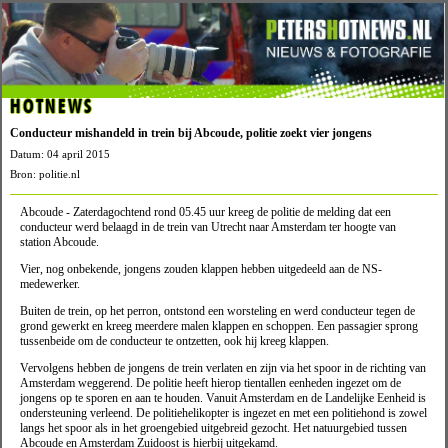
HOTNEWS
Conducteur mishandeld in trein bij Abcoude, politie zoekt vier jongens
Datum: 04 april 2015
Bron: politie.nl
Abcoude - Zaterdagochtend rond 05.45 uur kreeg de politie de melding dat een
conducteur werd belaagd in de trein van Utrecht naar Amsterdam ter hoogte van
station Abcoude.
Vier, nog onbekende, jongens zouden klappen hebben uitgedeeld aan de NS-
medewerker.
Buiten de trein, op het perron, ontstond een worsteling en werd conducteur tegen de
grond gewerkt en kreeg meerdere malen klappen en schoppen. Een passagier sprong
tussenbeide om de conducteur te ontzetten, ook hij kreeg klappen.
Vervolgens hebben de jongens de trein verlaten en zijn via het spoor in de richting van
Amsterdam weggerend. De politie heeft hierop tientallen eenheden ingezet om de
jongens op te sporen en aan te houden. Vanuit Amsterdam en de Landelijke Eenheid is
ondersteuning verleend. De politiehelikopter is ingezet en met een politiehond is zowel
langs het spoor als in het groengebied uitgebreid gezocht. Het natuurgebied tussen
Abcoude en Amsterdam Zuidoost is hierbij uitgekamd.