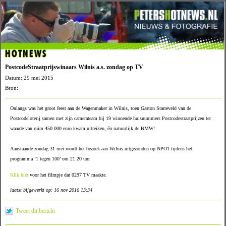
HOTNEWS
PostcodeStraatprijswinaars Wilnis a.s. zondag op TV
Datum: 29 mei 2015
Bron:
Onlangs was het groot feest aan de Wagenmaker in Wilnis, toen Gaston Starreveld van de
Postcodeloterij samen met zijn camerateam bij 19 winnende huisnummers Postcodestraatprijzen ter
waarde van ruim 450.000 euro kwam uitreiken, én natuurlijk de BMW!
Aanstaande zondag 31 mei wordt het bezoek aan Wilnis uitgezonden op NPO1 tijdens het
programma ‘1 tegen 100’ om 21.20 uur.
Klik hier
voor het filmpje dat 0297 TV maakte.
laatst bijgewerkt op: 16 nov 2016 13:34
Tweet dit bericht