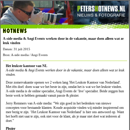
HOTNEWS
A-side media & Angi Events werken door in de vakantie, maar doen alleen wat ze
leuk vinden
Datum: 31 juli 2015
Bron: A-side media / Angi Events
Het leukste kantoor van NL
A-side media & Angi Events werken door in de vakantie, maar doen alleen wat ze leuk
vinden.
Deze zomervakantie openen we 2 weken lang 'Het Leukste Kantoor van Nederland'.
Met één doel: doen waar we het beste in zijn, omdat het is wat we het leukste vinden.
A-side media is de online specialist, Angi Events de ‘live’ specialist. Beide zeggen hun
beste werk te hebben gemaakt vanuit passie & plezier.
Jerry Remmers van A-side media: “We zijn goed in het bedenken van nieuwe
concepten voor bestaande klanten. Koude acquisitie vinden wij minder inspirerend om
mee bezig te zijn. ‘Het Leukste Kantoor van Nederland’ is hier ons antwoord op. Want
het hoéft niet saai te zijn, ook niet voor de klant, als je maar niet doet wat iedereen al
doet.”
Plezier