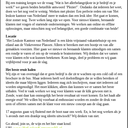
Bij een training kregen we de vraag ‘Wat is het allerbelangrijkste in je bedrijf en je
werk?’ we gaven beiden hetzelfde antwoord ‘Plezier!’. Ondanks dat iedereen het weet,
doen we het nog veel te weinig. Werken met plezier. Een perfecte reden om van 'Het
leukste kantoor van Nederland' meer te maken dan een leuk idee. Het gaat er komen,
deze zomer nog. Twee weken lang zijn we open. Voor nieuwe klanten, bestaande
klanten met vragen of startende ondernemingen. We werken aan online en offline
oplossingen, maar misschien nog wel belangrijker, een goede combinatie van beide!
Locatie
‘Het Leukste Kantoor van Nederland’ is een klein vrijstaand vakantiehuisje op een
eiland aan de Vinkeveense Plassen. Alleen te bereiken met een bootje en van alle
gemakken voorzien. Hier gaan we nieuwe en bestaande klanten uitnodigen om samen
een rondje te varen of om op de veranda te brainstormen. Wij denken dat we samen
voor klanten echt wat kunnen betekenen. Kom langs, deel je probleem en wij gaan
vrijblijvend voor je aan de slag.
Het beste eruit halen
Wij zijn er van overtuigd dat er geen bedrijf is die zit te wachten op een cold call of een
brochure in de bus. Maar iedereen heeft wel doelstellingen die ze willen bereiken of
ideeën die maar blijven liggen. Iedereen mag zich inschrijven, maar niet iedereen zal
worden uitgenodigd. Het moet klikken, alleen dan kunnen we er samen het beste
uithalen. Veel te vaak werken we nog voor klanten waar de klik gewoon niet is.
Zonde, want daar kan onmogelijk het beste resultaat uit voort komen. En het haalt alle
energie eruit! We willen bij voorbaat al enthousiast worden en zonder de druk van
uren of offertes samen met de klant voor een nieuw concept aan de slag gaan.
17 augustus gaan wij fluitend met de boot naar ons werk. En, is het nog werken als je
's avonds met een drankje nog ideeën uitwisselt? Wij denken van niet.
Go ahead, join us, de wijn en het bier staat koud.