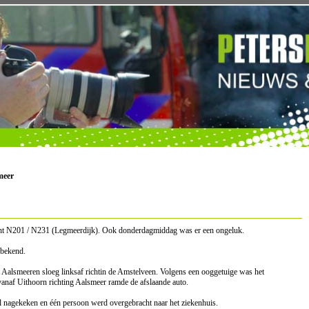
meer
punt N201 / N231 (Legmeerdijk). Ook donderdagmiddag was er een ongeluk.
 bekend.
 Aalsmeeren sloeg linksaf richtin de Amstelveen. Volgens een ooggetuige was het
 vanaf Uithoorn richting Aalsmeer ramde de afslaande auto.
el nagekeken en één persoon werd overgebracht naar het ziekenhuis.