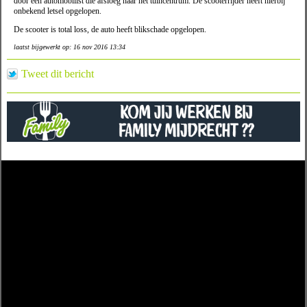
door een automobilist die afsloeg naar het tuincentrum. De scooterrijder heeft hierbij
onbekend letsel opgelopen.
De scooter is total loss, de auto heeft blikschade opgelopen.
laatst bijgewerkt op: 16 nov 2016 13:34
Tweet dit bericht