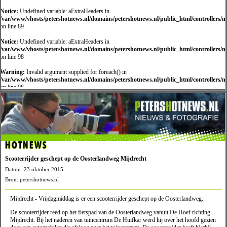
Notice:
Undefined variable: aExtraHeaders in
/var/www/vhosts/petershotnews.nl/domains/petershotnews.nl/public_html/controllers/
on line 89
Notice:
Undefined variable: aExtraHeaders in
/var/www/vhosts/petershotnews.nl/domains/petershotnews.nl/public_html/controllers/
on line 98
Warning:
Invalid argument supplied for foreach() in
/var/www/vhosts/petershotnews.nl/domains/petershotnews.nl/public_html/controllers/
on line 98
HOTNEWS
Scooterrijder geschept op de Oosterlandweg Mijdrecht
Datum: 23 oktober 2015
Bron: petershotnews.nl
Mijdrecht - Vrijdagmiddag is er een scooterrijder geschept op de Oosterlandweg.
De scooterrijder reed op het fietspad van de Oosterlandweg vanuit De Hoef richting
Mijdrecht. Bij het naderen van tuincentrum De Huifkar werd hij over het hoofd gezien