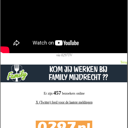
via 0297TV
Terug
457
Er zijn
bezoekers online
X (Twitter) feed voor de laatste meldingen