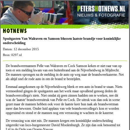
HOTNEWS
Spuitgasten Van Walraven en Samson blussen laatste brandje voor koninklijke
onderscheiding
Datum: 12 december 2015
Bron: 0297.nl
De brandweermannen Pelle van Walraven en Cock Samson keken er niet raar van op
toen er een melding kwam van een buitenbrand aan de Nijverheidweg in Mijdrecht.
De mannen sprongen na de melding in de auto op weg naar de brandweerkazerne. Net
als altijd snel de rode auto in om de brand te bestrijden.
Eenmaal aangekomen op de Nijverheidsweg bleek er een auto in brand te staan. Niets
vermoedend gingen de spuitgasten aan het werk maar opvallend genoeg deden de
brandweercollega's niets. Niet omdat zij geen zinnen hadden om te werken, nee dit
was de 'laatste' brandweeruitruk van Pelle en Cock. De uitruk was dan ook in scene
gezet maar de mannen hebben ook voor de laatste keer hun taak als brandweerman
meer dan bewezen. Onder luid applaus van vele brandweercollega's kon er worden
opgeruimd en stond er de mannen nog een verrassing te wachten in de kazerne.
De verassing was niet mis. De mannen kregen een koninklijke onderscheiding
uitgereikt van loco-burgemeester David Moolenburgh. Ze zijn dan ook benoemd tot
Lid in de Orde van Oranje-Nassau.