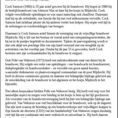
Cock Samson (1960) is 35 jaar actief geweest bij de brandweer. Hij begon in 1980 bij
de bedrijfsbrandweer van Johnson Wax en later bij het korps in Mijdrecht. Cock
volgde verschillende opleidingen en was naast manschap ook chauffeur. Daarnaast
trad hij op als oefenleider, een functie die hij met veel enthousiasme vervulde. Cock
Samson had zichtbaar plezier als hij anderen verder kon helpen. Hij stopte veel tijd in
de oefeningen en voorbereidingen van brengen.
Daarnaast is Cock Samson actief binnen de vereniging van de vrijwillige brandweer
Mijdrecht. Hij is lid van het bestuur en vooral actief met ontspanningsactiviteiten, die
hij tot in de puntjes begeleidt en documenteert. Tijdens de jaarvergadering wordt er
dan ook altijd een prachtige film van zijn hand vertoond met een terugblik op de
activiteiten van het voorbije jaar. Omdat hij dit jaar 55 is geworden, heeft Cock
besloten met zijn werkzaamheden bij de brandweer te stoppen.
Ook Pelle van Walraven (1973) heeft een indrukwekkende staat van dienst bij de
brandweer. Hij volgde een reeks van opleidingen - van brandwacht tot brandmeester,
duikploegleider en brandweerduiker – en vervulde een groot aantal functies,
waaronder duikmeester en plaatsvervangend commandant van de post Mijdrecht. Hij
heeft in diverse commissies gezeten en daarmee een belangrijke bijdrage geleverd aan
de ontwikkeling van de brandweer in het algemeen en het korps Mijdrecht in het
bijzonder.
Niet alleen korpszaken hielden Pelle van Walraven bezig. Hij heeft veel oog voor het
menselijke aspect en zorgen voor binding in het korps is hem op het lijf geschreven.
Als voorzitter van de brandweervereniging heeft hij hier een belangrijke bijdrage aan
geleverd. Van Walraven was veel beschikbaar voor de brandweer, ook op de daguren.
Dat zijn uren waarop de bezetting op een brandweerkorps met vrijwilligers krapper is.
Zijn functie als directeur (CEO) van het familiebedrijf Van Walraven vragen dusdanig
veel tijd dat een combinatie niet meer realistisch en uitvoerbaar is. Hij heeft daarom