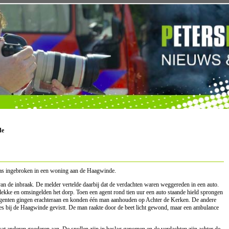
de
as ingebroken in een woning aan de Haagwinde.
van de inbraak. De melder vertelde daarbij dat de verdachten waren weggereden in een auto.
kke en omsingelden het dorp. Toen een agent rond tien uur een auto staande hield sprongen
 Agenten gingen erachteraan en konden één man aanhouden op Achter de Kerken. De andere
jes bij de Haagwinde gevistt. De man raakte door de beet licht gewond, maar een ambulance