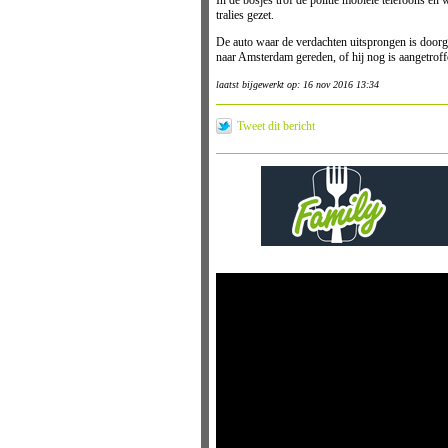
In de bosjes trof de politie mobiele telefoons en
tralies gezet.
De auto waar de verdachten uitsprongen is doorge
naar Amsterdam gereden, of hij nog is aangetroff
laatst bijgewerkt op: 16 nov 2016 13:34
Tweet dit bericht