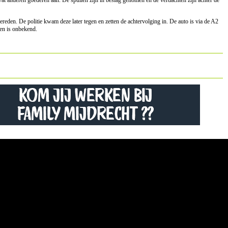
 wat anderen goederen aan. De spullen zijn in beslag genomen en de verdachten zijn achter de
reden. De politie kwam deze later tegen en zetten de achtervolging in. De auto is via de A2
en is onbekend.