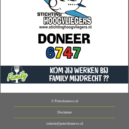
© Petershotnews.nl
Disclaimer
redactie@petershotnews.nl