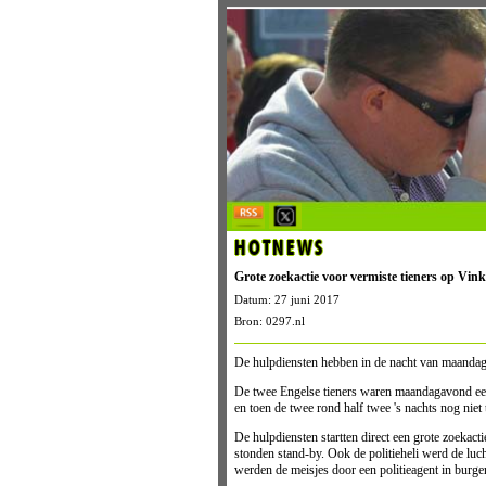
HOTNEWS
Grote zoekactie voor vermiste tieners op Vin
Datum: 27 juni 2017
Bron: 0297.nl
De hulpdiensten hebben in de nacht van maandag
De twee Engelse tieners waren maandagavond een 
en toen de twee rond half twee 's nachts nog niet
De hulpdiensten startten direct een grote zoeka
stonden stand-by. Ook de politieheli werd de lu
werden de meisjes door een politieagent in burge