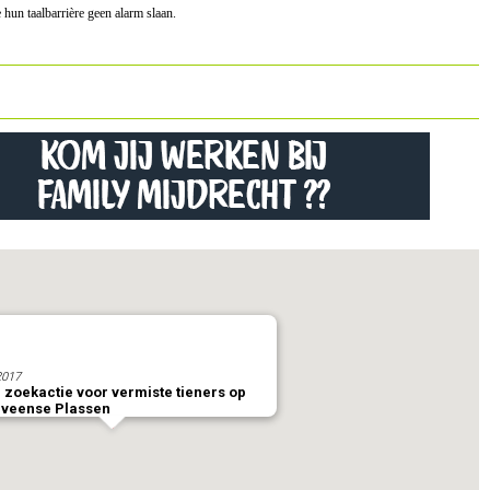
un taalbarrière geen alarm slaan.
2017
 zoekactie voor vermiste tieners op
eveense Plassen