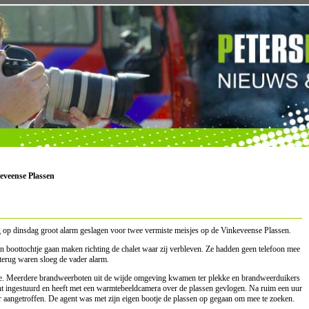
keveense Plassen
 op dinsdag groot alarm geslagen voor twee vermiste meisjes op de Vinkeveense Plassen.
boottochtje gaan maken richting de chalet waar zij verbleven. Ze hadden geen telefoon mee
 terug waren sloeg de vader alarm.
ctie. Meerdere brandweerboten uit de wijde omgeving kwamen ter plekke en brandweerduikers
cht ingestuurd en heeft met een warmtebeeldcamera over de plassen gevlogen. Na ruim een uur
r aangetroffen. De agent was met zijn eigen bootje de plassen op gegaan om mee te zoeken.