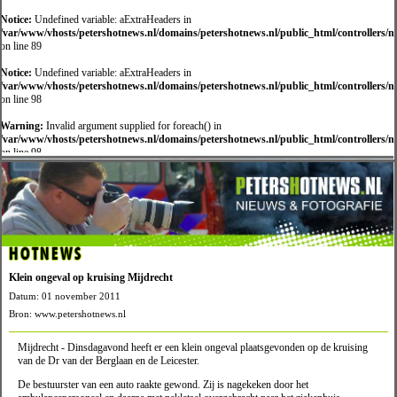
Notice:
Undefined variable: aExtraHeaders in
/var/www/vhosts/petershotnews.nl/domains/petershotnews.nl/public_html/controllers/
on line 89
Notice:
Undefined variable: aExtraHeaders in
/var/www/vhosts/petershotnews.nl/domains/petershotnews.nl/public_html/controllers/
on line 98
Warning:
Invalid argument supplied for foreach() in
/var/www/vhosts/petershotnews.nl/domains/petershotnews.nl/public_html/controllers/
on line 98
HOTNEWS
Klein ongeval op kruising Mijdrecht
Datum: 01 november 2011
Bron: www.petershotnews.nl
Mijdrecht - Dinsdagavond heeft er een klein ongeval plaatsgevonden op de kruising
van de Dr van der Berglaan en de Leicester.
De bestuurster van een auto raakte gewond. Zij is nagekeken door het