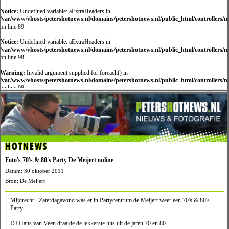
Notice:
Undefined variable: aExtraHeaders in
/var/www/vhosts/petershotnews.nl/domains/petershotnews.nl/public_html/controllers/
on line 89
Notice:
Undefined variable: aExtraHeaders in
/var/www/vhosts/petershotnews.nl/domains/petershotnews.nl/public_html/controllers/
on line 98
Warning:
Invalid argument supplied for foreach() in
/var/www/vhosts/petershotnews.nl/domains/petershotnews.nl/public_html/controllers/
on line 98
HOTNEWS
Foto's 70's & 80's Party De Meijert online
Datum: 30 oktober 2011
Bron: De Meijert
Mijdrecht - Zaterdagavond was er in Partycentrum de Meijert weer een 70's & 80's
Party.
DJ Hans van Veen draaide de lekkerste hits uit de jaren 70 en 80.