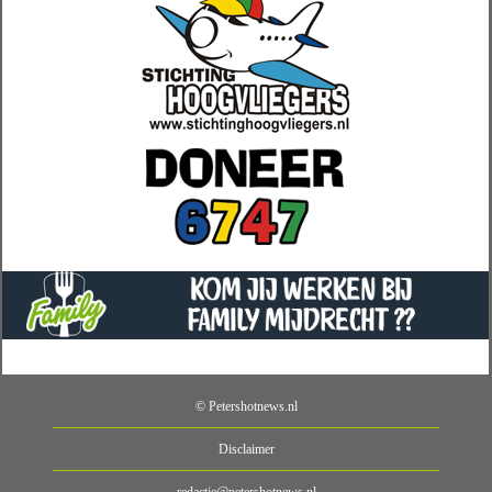
© Petershotnews.nl
Disclaimer
redactie@petershotnews.nl