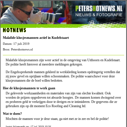
HOTNEWS
Malafide klusjesmannen actief in Kudelstaart
Datum: 17 juli 2019
Bron: Petershotnews.nl
Malafide klusjesmannen zijn weer actief in de omgeving van Uithoorn en Kudelstaart.
De politie heeft hierover al meerdere meldingen gekregen.
De Engelssprekende mannen gekleed in werkkleding komen opdringerig vertellen dat
zij jouw gevel en oprijlaan willen schoonmaken. De politie waarschuwt voor deze
klusjesmannen die de boel willen bedotten.
Hoe de klusjesmannen te werk gaan
De geleverde werkzaamheden en materialen van zijn van slechte kwaliteit. Ook
worden de prijzen opgedreven tot absurde hoogtes. De mannen komen dwingend over
en proberen geld te verkrijgen door te dreigen en te intimideren. De gegevens die ze
gebruiken zijn op dit moment Eco Roofing and Cleaning ltd.
Wat te doen?
Mochten de mannen voor je deur staan, ga niet met ze in zee en bel de politie!
laatst bijgewerkt op: 17 jul 2019 10:56