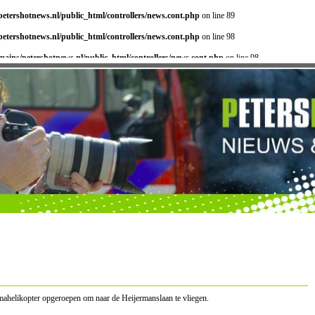
etershotnews.nl/public_html/controllers/news.cont.php
on line 89
etershotnews.nl/public_html/controllers/news.cont.php
on line 98
ains/petershotnews.nl/public_html/controllers/news.cont.php
on line 98
helikopter opgeroepen om naar de Heijermanslaan te vliegen.