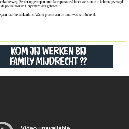
venkerkerweg. Eerder opgeroepen ambulancepersoneel bleek assistentie te hebben gevraagd
e politie naar de Heijermanslaan gebracht.
aan naar het ziekenhuis. Wat er precies aan de hand was is onbekend.