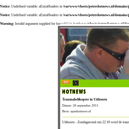
Notice:
Undefined variable: aExtraHeaders in
/var/www/vhosts/petershotnews.nl/domains/p
Notice:
Undefined variable: aExtraHeaders in
/var/www/vhosts/petershotnews.nl/domains/p
Warning:
Invalid argument supplied for foreach() in
/var/www/vhosts/petershotnews.nl/dom
HOTNEWS
Traumahelikopter in Uithoorn
Datum: 26 september 2011
Bron: spanknieuws.nl
Uithoorn - Zondagavond om 22:10 werd de trauma