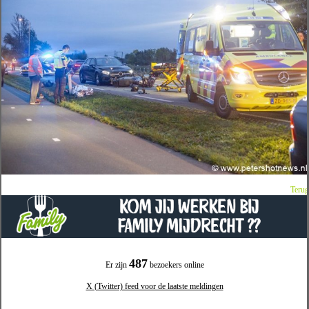
Terug
487
Er zijn
bezoekers online
X (Twitter) feed voor de laatste meldingen