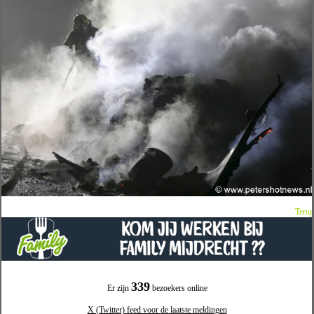
Terug
339
Er zijn
bezoekers online
X (Twitter) feed voor de laatste meldingen