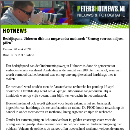
HOTNEWS
Bedrijfspand Uithoorn dicht na megavondst methanol: "Genoeg voor zes miljoen
pillen"
Datum: 28 mei 2020
Bron: RTV NH / Politie
Een bedrijfspand aan de Ondernemingsweg in Uithoorn is door de gemeente tot
verboden terrein verklaard. Aanleiding is de vondst van 200 liter methanol, waarvan
wordt vermoed dat het bestemd was om op omvangrijke schaal harddrugs mee te
maken.
De methanol werd ontdekt toen de Amsterdamse recherche het pand op 16 april
doorzocht. Dezelfde dag werd een 41-jarige Uithoornaar aangehouden. Hij is
inmiddels weer op vrije voeten, maar blijft wel verdachte in het onderzoek.
Hoewel methanol ook wordt gebruikt voor legale zaken, is het een belangrijk
ingrediënt van harddrugs als xtc, amfetamine en mdma. De FIOD houdt toezicht op de
handel in onder meer aceton en methanol, kreeg argwaan en tipte de recherche.
Omdat het extreem giftig en licht ontvlambaar is, gelden er strenge eisen voor de
opslag van het goedje. Aan die eisen werd in het pand aan de Ondernemingsweg niet
voldaan. Volgens de politie is de aangetroffen hoeveelheid methanol voldoende om zes