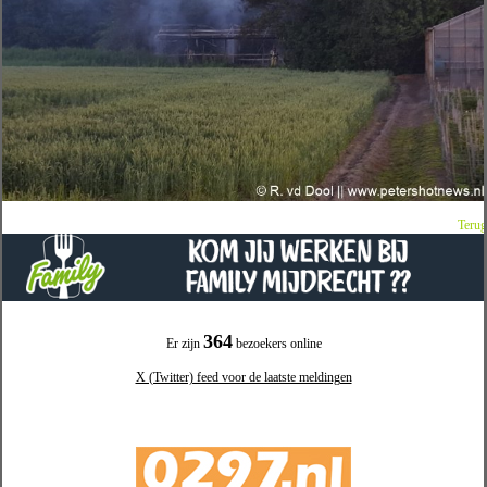
Terug
364
Er zijn
bezoekers online
X (Twitter) feed voor de laatste meldingen