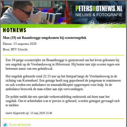
HOTNEWS
Man (19) uit Baambrugge omgekomen bij scooterongeluk
Datum: 13 augustus 2020
Bron: RTV Utrecht
Een 19-jarige scooterrijder uit Braambrugge is gisteravond om het leven gekomen bij
een ongeluk op de Vreelandseweg in Hilversum. Hij botste met zijn scooter tegen een
betonnen muur van een geluidswal.
Het ongeluk gebeurde rond 22.15 uur op het fietspad langs de Vreelandseweg in de
richting van Kortenhoef. Een getuige heeft nog geprobeerd de jongeman te reanimeren
en ook werden een ambulance en traumahelikopter opgeroepen voor hulp. In de
ambulance bezweek de man echter aan zijn verwondingen.
De politie meldt dat een speciale verkeersafdeling onderzoek zal doen naar het
ongeluk. Om te achterhalen wat er precies is gebeurd, worden getuigen gevraagd zich
te melden.
laatst bijgewerkt op: 13 aug 2020 13:46
Tweet dit bericht