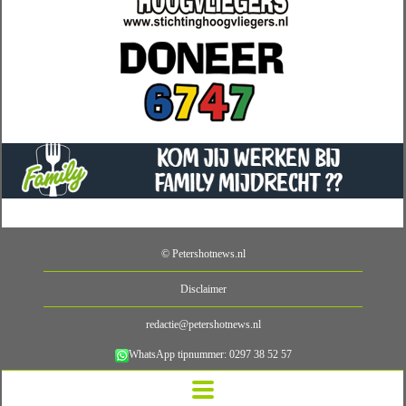
© Petershotnews.nl
Disclaimer
redactie@petershotnews.nl
WhatsApp tipnummer: 0297 38 52 57