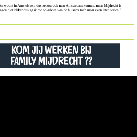
. Ze woont in Amstelveen, dus ze zou ook naar Amsterdam kunnen, maar Mijdrecht is
dagen niet lekker dus ga ik me op advies van de huisarts toch maar even laten testen."