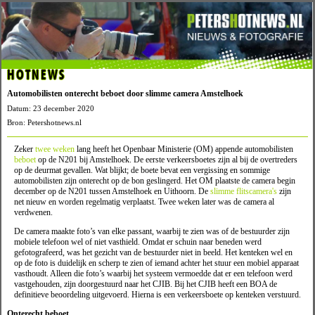
HOTNEWS
Automobilisten onterecht beboet door slimme camera Amstelhoek
Datum: 23 december 2020
Bron: Petershotnews.nl
Zeker
twee weken
lang heeft het Openbaar Ministerie (OM) appende automobilisten
beboet
op de N201 bij Amstelhoek. De eerste verkeersboetes zijn al bij de overtreders
op de deurmat gevallen. Wat blijkt; de boete bevat een vergissing en sommige
automobilisten zijn onterecht op de bon geslingerd. Het OM plaatste de camera begin
december op de N201 tussen Amstelhoek en Uithoorn. De
slimme flitscamera's
zijn
net nieuw en worden regelmatig verplaatst. Twee weken later was de camera al
verdwenen.
De camera maakte foto’s van elke passant, waarbij te zien was of de bestuurder zijn
mobiele telefoon wel of niet vasthield. Omdat er schuin naar beneden werd
gefotografeerd, was het gezicht van de bestuurder niet in beeld. Het kenteken wel en
op de foto is duidelijk en scherp te zien of iemand achter het stuur een mobiel apparaat
vasthoudt. Alleen die foto’s waarbij het systeem vermoedde dat er een telefoon werd
vastgehouden, zijn doorgestuurd naar het CJIB. Bij het CJIB heeft een BOA de
definitieve beoordeling uitgevoerd. Hierna is een verkeersboete op kenteken verstuurd.
Onterecht beboet