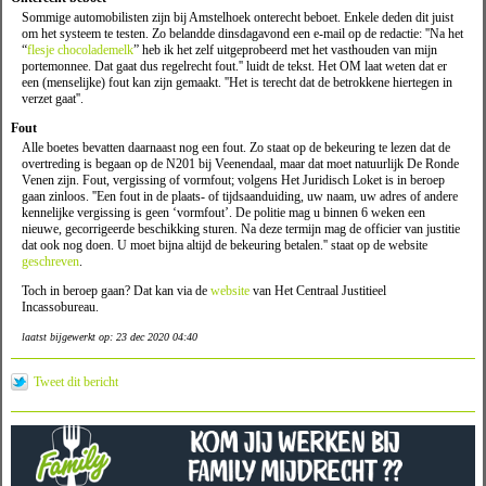
Sommige automobilisten zijn bij Amstelhoek onterecht beboet. Enkele deden dit juist
om het systeem te testen. Zo belandde dinsdagavond een e-mail op de redactie: ''Na het
“
flesje chocolademelk
” heb ik het zelf uitgeprobeerd met het vasthouden van mijn
portemonnee. Dat gaat dus regelrecht fout.'' luidt de tekst. Het OM laat weten dat er
een (menselijke) fout kan zijn gemaakt. ''Het is terecht dat de betrokkene hiertegen in
verzet gaat''.
Fout
Alle boetes bevatten daarnaast nog een fout. Zo staat op de bekeuring te lezen dat de
overtreding is begaan op de N201 bij Veenendaal, maar dat moet natuurlijk De Ronde
Venen zijn. Fout, vergissing of vormfout; volgens Het Juridisch Loket is in beroep
gaan zinloos. ''Een fout in de plaats- of tijdsaanduiding, uw naam, uw adres of andere
kennelijke vergissing is geen ‘vormfout’. De politie mag u binnen 6 weken een
nieuwe, gecorrigeerde beschikking sturen. Na deze termijn mag de officier van justitie
dat ook nog doen. U moet bijna altijd de bekeuring betalen.'' staat op de website
geschreven
.
Toch in beroep gaan? Dat kan via de
website
van Het Centraal Justitieel
Incassobureau.
laatst bijgewerkt op: 23 dec 2020 04:40
Tweet dit bericht