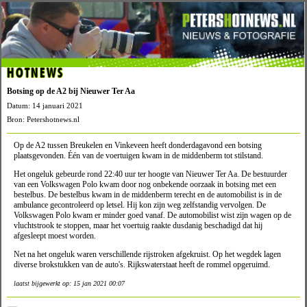
HOTNEWS
Botsing op de A2 bij Nieuwer Ter Aa
Datum: 14 januari 2021
Bron: Petershotnews.nl
Op de A2 tussen Breukelen en Vinkeveen heeft donderdagavond een botsing
plaatsgevonden. Één van de voertuigen kwam in de middenberm tot stilstand.
Het ongeluk gebeurde rond 22:40 uur ter hoogte van Nieuwer Ter Aa. De bestuurder
van een Volkswagen Polo kwam door nog onbekende oorzaak in botsing met een
bestelbus. De bestelbus kwam in de middenberm terecht en de automobilist is in de
ambulance gecontroleerd op letsel. Hij kon zijn weg zelfstandig vervolgen. De
Volkswagen Polo kwam er minder goed vanaf. De automobilist wist zijn wagen op de
vluchtstrook te stoppen, maar het voertuig raakte dusdanig beschadigd dat hij
afgesleept moest worden.
Net na het ongeluk waren verschillende rijstroken afgekruist. Op het wegdek lagen
diverse brokstukken van de auto's. Rijkswaterstaat heeft de rommel opgeruimd.
laatst bijgewerkt op: 15 jan 2021 00:07