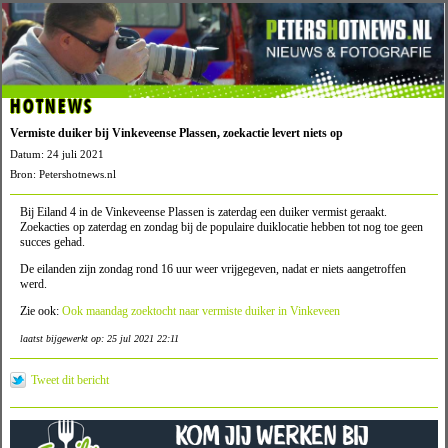
HOTNEWS
Vermiste duiker bij Vinkeveense Plassen, zoekactie levert niets op
Datum: 24 juli 2021
Bron: Petershotnews.nl
Bij Eiland 4 in de Vinkeveense Plassen is zaterdag een duiker vermist geraakt.
Zoekacties op zaterdag en zondag bij de populaire duiklocatie hebben tot nog toe geen
succes gehad.
De eilanden zijn zondag rond 16 uur weer vrijgegeven, nadat er niets aangetroffen
werd.
Zie ook:
Ook maandag zoektocht naar vermiste duiker in Vinkeveen
laatst bijgewerkt op: 25 jul 2021 22:11
Tweet dit bericht