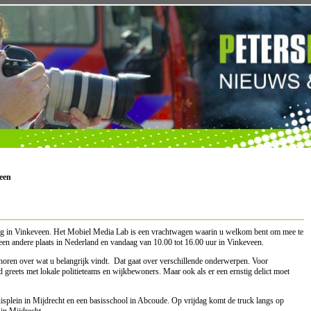
een
dag in Vinkeveen. Het Mobiel Media Lab is een vrachtwagen waarin u welkom bent om mee te
 een andere plaats in Nederland en vandaag van 10.00 tot 16.00 uur in Vinkeveen.
 horen over wat u belangrijk vindt. Dat gaat over verschillende onderwerpen. Voor
greets met lokale politieteams en wijkbewoners. Maar ook als er een ernstig delict moet
splein in Mijdrecht en een basisschool in Abcoude. Op vrijdag komt de truck langs op