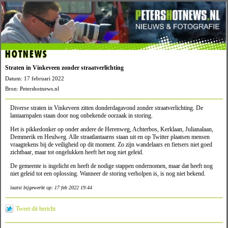
HOTNEWS
Straten in Vinkeveen zonder straatverlichting
Datum: 17 februari 2022
Bron: Petershotnews.nl
Diverse straten in Vinkeveen zitten donderdagavond zonder straatverlichting. De
lantaarnpalen staan door nog onbekende oorzaak in storing.
Het is pikkedonker op onder andere de Herenweg, Achterbos, Kerklaan, Julianalaan,
Demmerik en Heulweg. Alle straatlantaarns staan uit en op Twitter plaatsen mensen
vraagtekens bij de veiligheid op dit moment. Zo zijn wandelaars en fietsers niet goed
zichtbaar, maar tot ongelukken heeft het nog niet geleid.
De gemeente is ingelicht en heeft de nodige stappen ondernomen, maar dat heeft nog
niet geleid tot een oplossing. Wanneer de storing verholpen is, is nog niet bekend.
laatst bijgewerkt op: 17 feb 2022 19:44
Tweet dit bericht