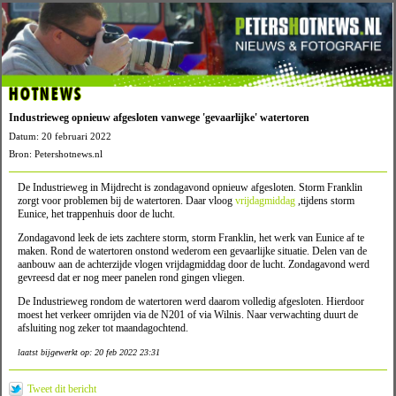
HOTNEWS
Industrieweg opnieuw afgesloten vanwege 'gevaarlijke' watertoren
Datum: 20 februari 2022
Bron: Petershotnews.nl
De Industrieweg in Mijdrecht is zondagavond opnieuw afgesloten. Storm Franklin
zorgt voor problemen bij de watertoren. Daar vloog
vrijdagmiddag
,tijdens storm
Eunice, het trappenhuis door de lucht.
Zondagavond leek de iets zachtere storm, storm Franklin, het werk van Eunice af te
maken. Rond de watertoren onstond wederom een gevaarlijke situatie. Delen van de
aanbouw aan de achterzijde vlogen vrijdagmiddag door de lucht. Zondagavond werd
gevreesd dat er nog meer panelen rond gingen vliegen.
De Industrieweg rondom de watertoren werd daarom volledig afgesloten. Hierdoor
moest het verkeer omrijden via de N201 of via Wilnis. Naar verwachting duurt de
afsluiting nog zeker tot maandagochtend.
laatst bijgewerkt op: 20 feb 2022 23:31
Tweet dit bericht