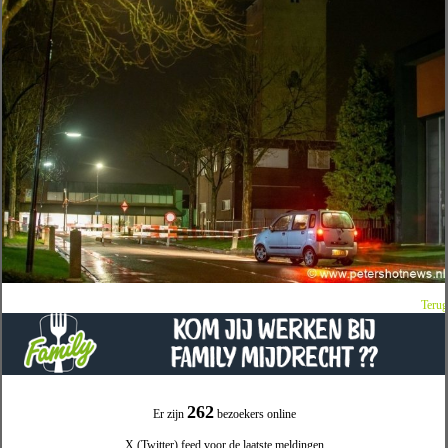
Terug
262
Er zijn
bezoekers online
X (Twitter) feed voor de laatste meldingen