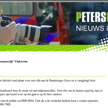
ljoenenwijk' Vinkeveen
 De diefstal vond plaats voor een villa aan de Baambrugse Zuwe en is vastgelegd door
ateboard door de straat vol met miljoenenvilla's. Voor één van de huizen stopt hij, laat z'n
lgens zijn board weer op het gaat er op de fiets vandoor.
 met de politie via 0900-8844. Ook als u de verdachte herkent kunt u contact opnemen.
800-7000.