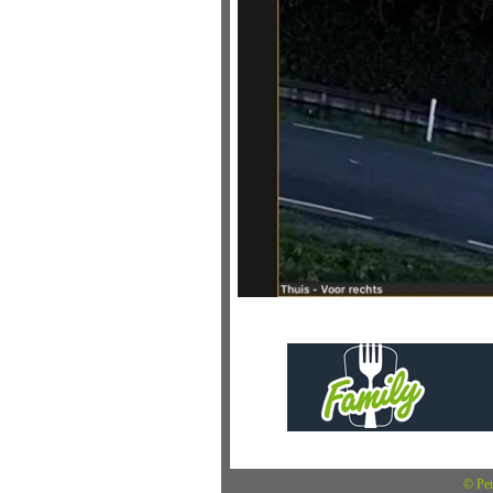
© Pet