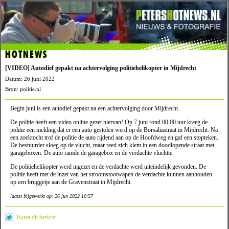
HOTNEWS
[VIDEO] Autodief gepakt na achtervolging politiehelikopter in Mijdrecht
Datum: 26 juni 2022
Bron: politie.nl
Begin juni is een autodief gepakt na een achtervolging door Mijdrecht.
De politie heeft een video online gezet hiervan! Op 7 juni rond 00.00 uur kreeg de
politie een melding dat er een auto gestolen werd op de Borsaliastraat in Mijdrecht. Na
een zoektocht trof de politie de auto rijdend aan op de Hoofdweg en gaf een stopteken.
De bestuurder sloeg op de vlucht, maar reed zich klem in een doodlopende straat met
garageboxen. De auto ramde de garagebox en de verdachte vluchtte.
De politiehelikopter werd ingezet en de verdachte werd uiteindelijk gevonden. De
politie heeft met de inzet van het stroomstootwapen de verdachte kunnen aanhouden
op een bruggetje aan de Gravenstraat in Mijdrecht.
laatst bijgewerkt op: 26 jun 2022 10:57
Tweet dit bericht