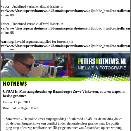
Notice:
Undefined variable: aExtraHeaders in
/var/www/vhosts/petershotnews.nl/domains/petershotnews.nl/public_html/controllers/
on line 89
Notice:
Undefined variable: aExtraHeaders in
/var/www/vhosts/petershotnews.nl/domains/petershotnews.nl/public_html/controllers/
on line 98
Warning:
Invalid argument supplied for foreach() in
/var/www/vhosts/petershotnews.nl/domains/petershotnews.nl/public_html/controllers/
on line 98
HOTNEWS
UPDATE: Man aangehouden op Baambrugse Zuwe Vinkeveen, auto en wapen in
beslag genomen
Datum: 17 juli 2011
Bron: Politie Regio Utrecht
Vinkeveen - De politie kreeg vrijdagmiddag 15 juli rond 13.45 uur de melding dat er
op de Baambrugse Zuwe een conflict in de relationele sfeer gaande was. De politie
ging erop af en zag ter plaatse een 50-jarige inwoner van Amsterdam op een woning